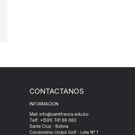
CONTACTANOS
INFORMACION
Mail: info@saintfrancis.edu.bo
Telf.: +(591) 741 66 683
Santa Cruz - Bolivia
Condominio Urubó Golf - Lote N° 1