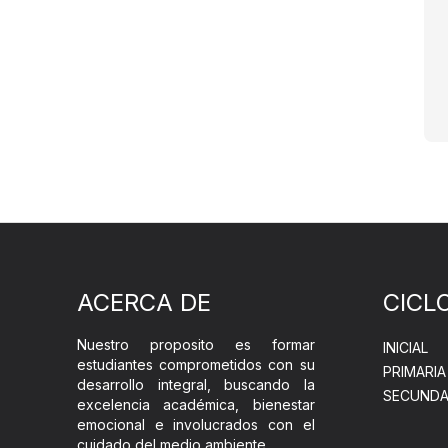
ACERCA DE
CICL
Nuestro proposito es formar
INICIAL
estudiantes comprometidos con su
PRIMARIA
desarrollo integral, buscando la
SECUNDA
excelencia académica, bienestar
emocional e involucrados con el
cuidado del medio ambiente.