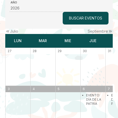
AÑO
Julio
Septiembre
LUN
MAR
MIE
JUE
V
27
28
29
30
31
3
4
5
6
7
EVENTO:
EVE
DÍA DE LA
DÍA 
PATRIA
PAT