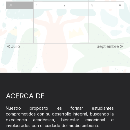
31
1
2
3
4
Julio
Septiembre
ACERCA DE
Nuestro proposito es formar estudiantes
comprometidos con su desarrollo integral, buscando la
excelencia académica, bienestar emocional e
involucrados con el cuidado del medio ambiente.